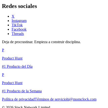
Redes sociales
X
Instagram
TikTok
Facebook
Threads
Deja de procrastinar. Empieza a construir disciplina.
P
Product Hunt
#1 Producto del Día
P
Product Hunt
#1 Producto de la Semana
Política de privacidad
Términos de servicio
hi@momclock.com
© 2026 Stack Network Limited