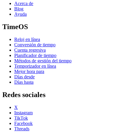
Acerca de
Blog
Ayuda
TimeOS
Reloj en línea
Conversión de tiempo
Cuenta regresiva
Planificador de tiempo
Métodos de gestión del tiempo
Temporizador en línea
Mejor hora para
Días desde
Días hasta
Redes sociales
X
Instagram
TikTok
Facebook
Threads