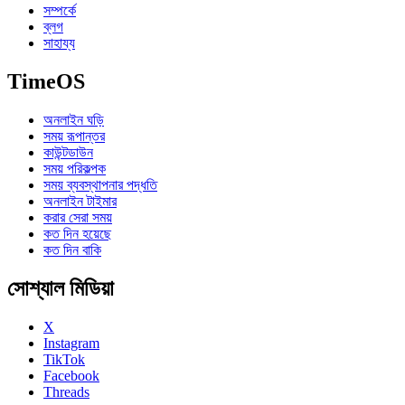
সম্পর্কে
ব্লগ
সাহায্য
TimeOS
অনলাইন ঘড়ি
সময় রূপান্তর
কাউন্টডাউন
সময় পরিকল্পক
সময় ব্যবস্থাপনার পদ্ধতি
অনলাইন টাইমার
করার সেরা সময়
কত দিন হয়েছে
কত দিন বাকি
সোশ্যাল মিডিয়া
X
Instagram
TikTok
Facebook
Threads