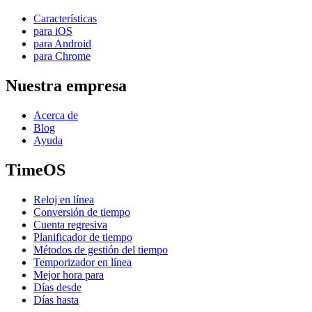
Características
para iOS
para Android
para Chrome
Nuestra empresa
Acerca de
Blog
Ayuda
TimeOS
Reloj en línea
Conversión de tiempo
Cuenta regresiva
Planificador de tiempo
Métodos de gestión del tiempo
Temporizador en línea
Mejor hora para
Días desde
Días hasta