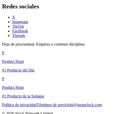
Redes sociales
X
Instagram
TikTok
Facebook
Threads
Deja de procrastinar. Empieza a construir disciplina.
P
Product Hunt
#1 Producto del Día
P
Product Hunt
#1 Producto de la Semana
Política de privacidad
Términos de servicio
hi@momclock.com
© 2026 Stack Network Limited