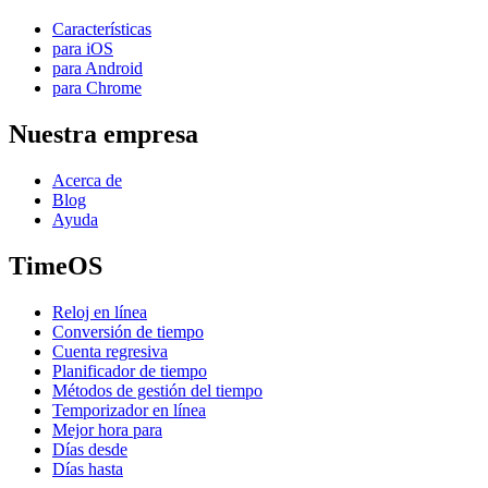
Características
para iOS
para Android
para Chrome
Nuestra empresa
Acerca de
Blog
Ayuda
TimeOS
Reloj en línea
Conversión de tiempo
Cuenta regresiva
Planificador de tiempo
Métodos de gestión del tiempo
Temporizador en línea
Mejor hora para
Días desde
Días hasta