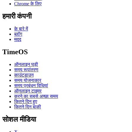
Chrome के लिए
हमारी कंपनी
के बारे में
ब्लॉग
मदद
TimeOS
ऑनलाइन घड़ी
समय रूपांतरण
काउंटडाउन
समय योजनाकार
समय प्रबंधन विधियां
ऑनलाइन टाइमर
करने का सबसे अच्छा समय
कितने दिन हुए
कितने दिन बाकी
सोशल मीडिया
X