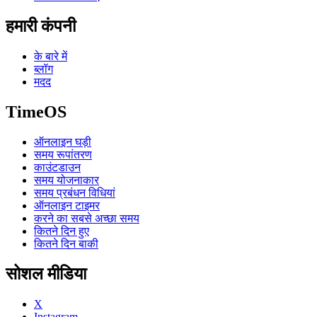
हमारी कंपनी
के बारे में
ब्लॉग
मदद
TimeOS
ऑनलाइन घड़ी
समय रूपांतरण
काउंटडाउन
समय योजनाकार
समय प्रबंधन विधियां
ऑनलाइन टाइमर
करने का सबसे अच्छा समय
कितने दिन हुए
कितने दिन बाकी
सोशल मीडिया
X
Instagram