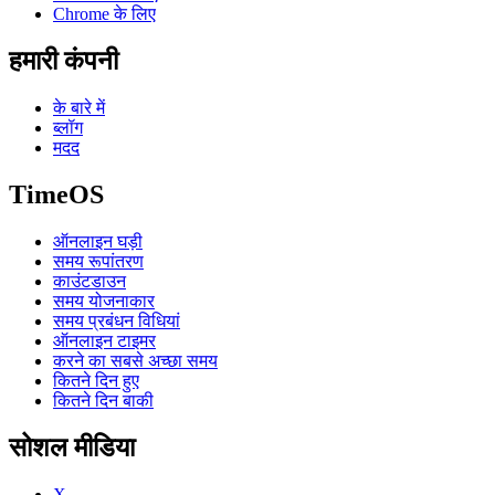
Chrome के लिए
हमारी कंपनी
के बारे में
ब्लॉग
मदद
TimeOS
ऑनलाइन घड़ी
समय रूपांतरण
काउंटडाउन
समय योजनाकार
समय प्रबंधन विधियां
ऑनलाइन टाइमर
करने का सबसे अच्छा समय
कितने दिन हुए
कितने दिन बाकी
सोशल मीडिया
X