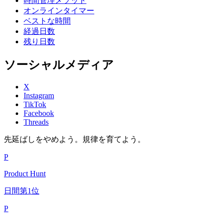
時間管理メソッド
オンラインタイマー
ベストな時間
経過日数
残り日数
ソーシャルメディア
X
Instagram
TikTok
Facebook
Threads
先延ばしをやめよう。規律を育てよう。
P
Product Hunt
日間第1位
P