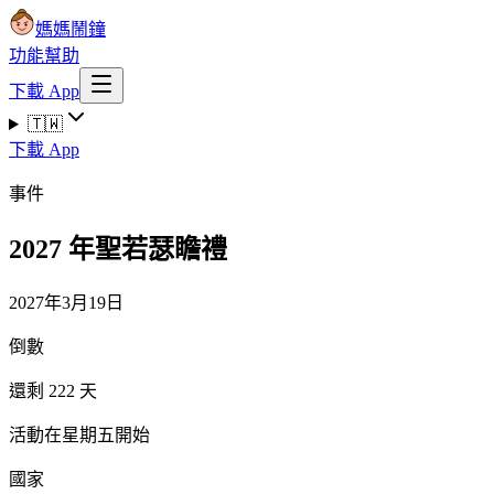
媽媽鬧鐘
功能
幫助
下載 App
🇹🇼
下載 App
事件
2027 年聖若瑟瞻禮
2027年3月19日
倒數
還剩 222 天
活動在星期五開始
國家