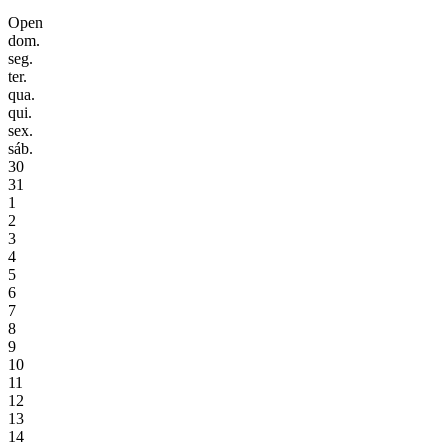
Open
dom.
seg.
ter.
qua.
qui.
sex.
sáb.
30
31
1
2
3
4
5
6
7
8
9
10
11
12
13
14