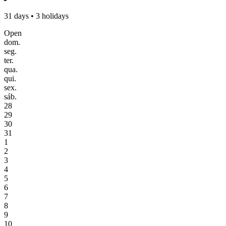
31 days • 3 holidays
Open
dom.
seg.
ter.
qua.
qui.
sex.
sáb.
28
29
30
31
1
2
3
4
5
6
7
8
9
10