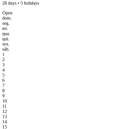
28 days • 5 holidays
Open
dom.
seg.
ter.
qua.
qui.
sex.
sáb.
1
2
3
4
5
6
7
8
9
10
11
12
13
14
15