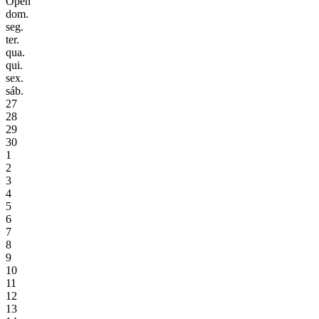
Open
dom.
seg.
ter.
qua.
qui.
sex.
sáb.
27
28
29
30
1
2
3
4
5
6
7
8
9
10
11
12
13