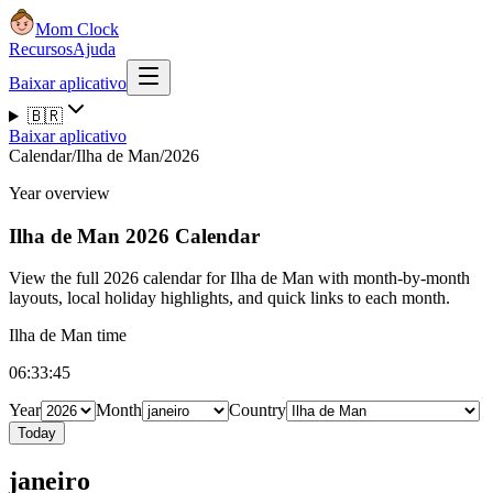
Mom Clock
Recursos
Ajuda
Baixar aplicativo
🇧🇷
Baixar aplicativo
Calendar
/
Ilha de Man
/
2026
Year overview
Ilha de Man
2026 Calendar
View the full 2026 calendar for Ilha de Man with month-by-month
layouts, local holiday highlights, and quick links to each month.
Ilha de Man time
06:33:46
Year
Month
Country
Today
janeiro