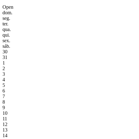
Open
dom.
seg.
ter.
qua.
qui.
sex.
sáb.
30
31
1
2
3
4
5
6
7
8
9
10
11
12
13
14