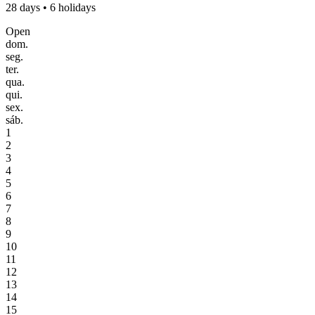
28 days • 6 holidays
Open
dom.
seg.
ter.
qua.
qui.
sex.
sáb.
1
2
3
4
5
6
7
8
9
10
11
12
13
14
15