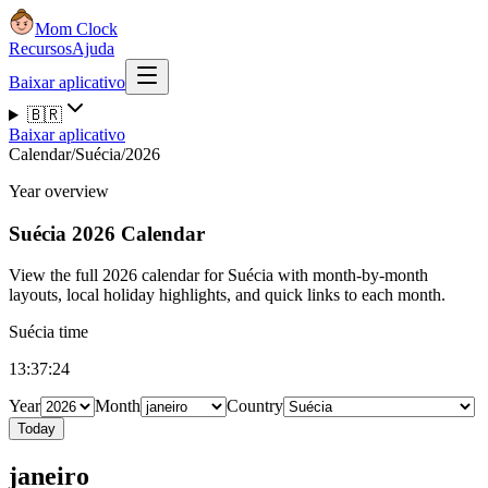
Mom Clock
Recursos
Ajuda
Baixar aplicativo
🇧🇷
Baixar aplicativo
Calendar
/
Suécia
/
2026
Year overview
Suécia
2026 Calendar
View the full 2026 calendar for Suécia with month-by-month
layouts, local holiday highlights, and quick links to each month.
Suécia time
13:37:25
Year
Month
Country
Today
janeiro