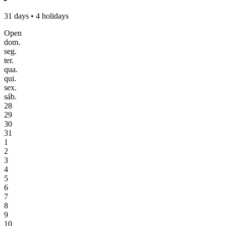
31 days • 4 holidays
Open
dom.
seg.
ter.
qua.
qui.
sex.
sáb.
28
29
30
31
1
2
3
4
5
6
7
8
9
10