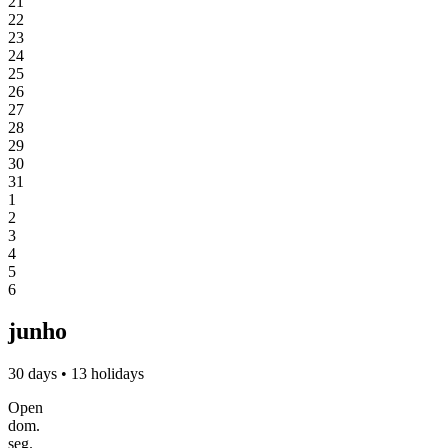
21
22
23
24
25
26
27
28
29
30
31
1
2
3
4
5
6
junho
30 days • 13 holidays
Open
dom.
seg.