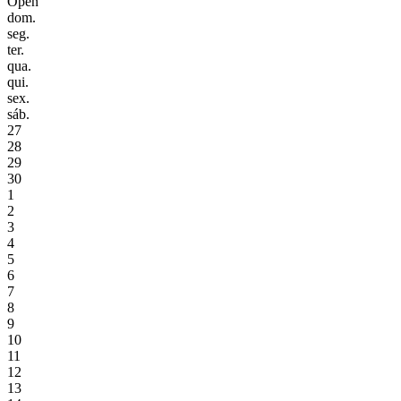
Open
dom.
seg.
ter.
qua.
qui.
sex.
sáb.
27
28
29
30
1
2
3
4
5
6
7
8
9
10
11
12
13