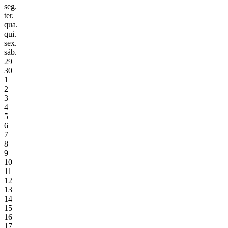
seg.
ter.
qua.
qui.
sex.
sáb.
29
30
1
2
3
4
5
6
7
8
9
10
11
12
13
14
15
16
17