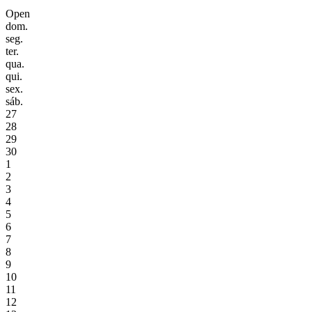
Open
dom.
seg.
ter.
qua.
qui.
sex.
sáb.
27
28
29
30
1
2
3
4
5
6
7
8
9
10
11
12