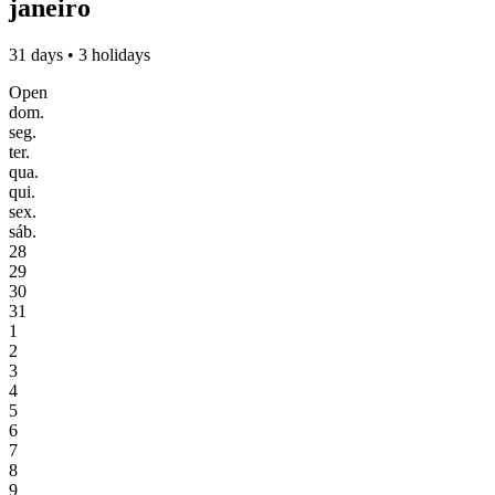
janeiro
31 days • 3 holidays
Open
dom.
seg.
ter.
qua.
qui.
sex.
sáb.
28
29
30
31
1
2
3
4
5
6
7
8
9