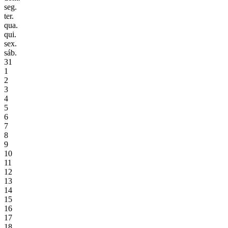
seg.
ter.
qua.
qui.
sex.
sáb.
31
1
2
3
4
5
6
7
8
9
10
11
12
13
14
15
16
17
18