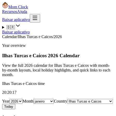
Mom Clock
Recursos
Ajuda
Baixar aplicativo
🇧🇷
Baixar aplicativo
Calendar
/
Ilhas Turcas e Caicos
/
2026
Year overview
Ilhas Turcas e Caicos
2026 Calendar
View the full 2026 calendar for Ilhas Turcas e Caicos with month-
by-month layouts, local holiday highlights, and quick links to each
month.
Ilhas Turcas e Caicos time
20:20:18
Year
Month
Country
Today