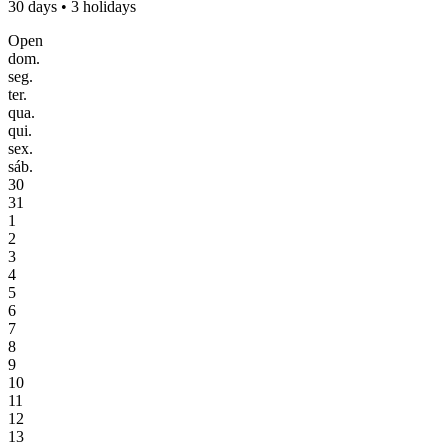
30 days • 3 holidays
Open
dom.
seg.
ter.
qua.
qui.
sex.
sáb.
30
31
1
2
3
4
5
6
7
8
9
10
11
12
13