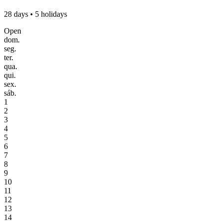
28 days • 5 holidays
Open
dom.
seg.
ter.
qua.
qui.
sex.
sáb.
1
2
3
4
5
6
7
8
9
10
11
12
13
14