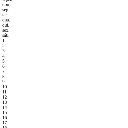
dom.
seg.
ter.
qua.
qui.
sex.
sáb.
1
2
3
4
5
6
7
8
9
10
11
12
13
14
15
16
17
18