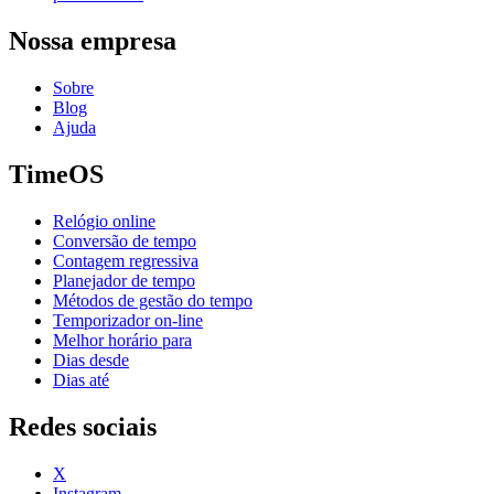
Nossa empresa
Sobre
Blog
Ajuda
TimeOS
Relógio online
Conversão de tempo
Contagem regressiva
Planejador de tempo
Métodos de gestão do tempo
Temporizador on-line
Melhor horário para
Dias desde
Dias até
Redes sociais
X
Instagram