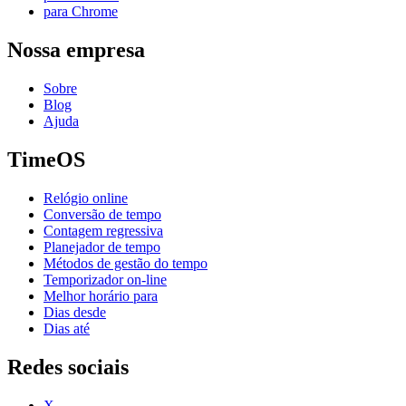
para Chrome
Nossa empresa
Sobre
Blog
Ajuda
TimeOS
Relógio online
Conversão de tempo
Contagem regressiva
Planejador de tempo
Métodos de gestão do tempo
Temporizador on-line
Melhor horário para
Dias desde
Dias até
Redes sociais
X