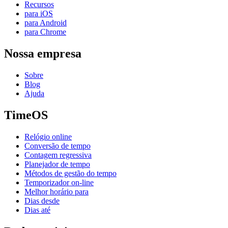
Recursos
para iOS
para Android
para Chrome
Nossa empresa
Sobre
Blog
Ajuda
TimeOS
Relógio online
Conversão de tempo
Contagem regressiva
Planejador de tempo
Métodos de gestão do tempo
Temporizador on-line
Melhor horário para
Dias desde
Dias até