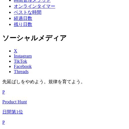
時間管理メソッド
オンラインタイマー
ベストな時間
経過日数
残り日数
ソーシャルメディア
X
Instagram
TikTok
Facebook
Threads
先延ばしをやめよう。規律を育てよう。
P
Product Hunt
日間第1位
P