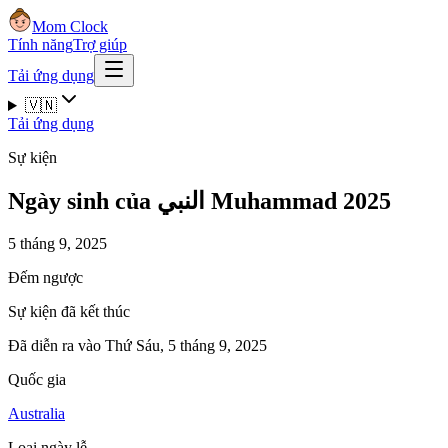
Mom Clock
Tính năng
Trợ giúp
Tải ứng dụng
🇻🇳
Tải ứng dụng
Sự kiện
Ngày sinh của النبي Muhammad 2025
5 tháng 9, 2025
Đếm ngược
Sự kiện đã kết thúc
Đã diễn ra vào Thứ Sáu, 5 tháng 9, 2025
Quốc gia
Australia
Loại ngày lễ