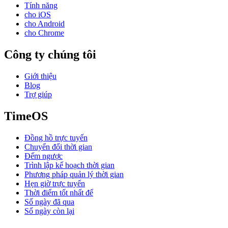
Tính năng
cho iOS
cho Android
cho Chrome
Công ty chúng tôi
Giới thiệu
Blog
Trợ giúp
TimeOS
Đồng hồ trực tuyến
Chuyển đổi thời gian
Đếm ngược
Trình lập kế hoạch thời gian
Phương pháp quản lý thời gian
Hẹn giờ trực tuyến
Thời điểm tốt nhất để
Số ngày đã qua
Số ngày còn lại