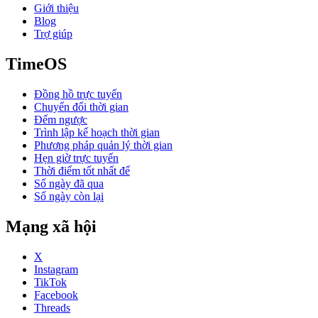
Giới thiệu
Blog
Trợ giúp
TimeOS
Đồng hồ trực tuyến
Chuyển đổi thời gian
Đếm ngược
Trình lập kế hoạch thời gian
Phương pháp quản lý thời gian
Hẹn giờ trực tuyến
Thời điểm tốt nhất để
Số ngày đã qua
Số ngày còn lại
Mạng xã hội
X
Instagram
TikTok
Facebook
Threads