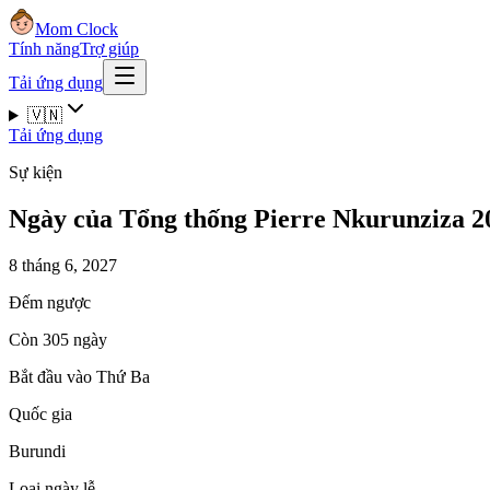
Mom Clock
Tính năng
Trợ giúp
Tải ứng dụng
🇻🇳
Tải ứng dụng
Sự kiện
Ngày của Tổng thống Pierre Nkurunziza 2
8 tháng 6, 2027
Đếm ngược
Còn 305 ngày
Bắt đầu vào Thứ Ba
Quốc gia
Burundi
Loại ngày lễ