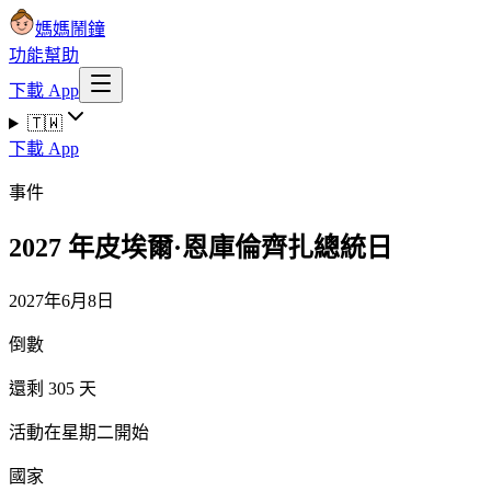
媽媽鬧鐘
功能
幫助
下載 App
🇹🇼
下載 App
事件
2027 年皮埃爾·恩庫倫齊扎總統日
2027年6月8日
倒數
還剩 305 天
活動在星期二開始
國家