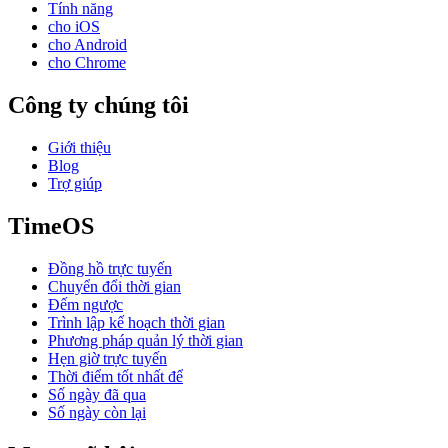
Tính năng
cho iOS
cho Android
cho Chrome
Công ty chúng tôi
Giới thiệu
Blog
Trợ giúp
TimeOS
Đồng hồ trực tuyến
Chuyển đổi thời gian
Đếm ngược
Trình lập kế hoạch thời gian
Phương pháp quản lý thời gian
Hẹn giờ trực tuyến
Thời điểm tốt nhất để
Số ngày đã qua
Số ngày còn lại