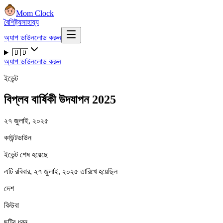
Mom Clock
বৈশিষ্ট্য
সাহায্য
অ্যাপ ডাউনলোড করুন
🇧🇩
অ্যাপ ডাউনলোড করুন
ইভেন্ট
বিপ্লব বার্ষিকী উদযাপন 2025
২৭ জুলাই, ২০২৫
কাউন্টডাউন
ইভেন্ট শেষ হয়েছে
এটি রবিবার, ২৭ জুলাই, ২০২৫ তারিখে হয়েছিল
দেশ
কিউবা
ছুটির ধরন