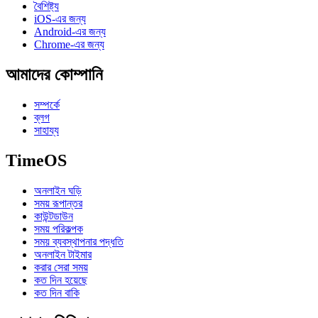
বৈশিষ্ট্য
iOS-এর জন্য
Android-এর জন্য
Chrome-এর জন্য
আমাদের কোম্পানি
সম্পর্কে
ব্লগ
সাহায্য
TimeOS
অনলাইন ঘড়ি
সময় রূপান্তর
কাউন্টডাউন
সময় পরিকল্পক
সময় ব্যবস্থাপনার পদ্ধতি
অনলাইন টাইমার
করার সেরা সময়
কত দিন হয়েছে
কত দিন বাকি