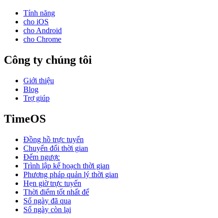
Tính năng
cho iOS
cho Android
cho Chrome
Công ty chúng tôi
Giới thiệu
Blog
Trợ giúp
TimeOS
Đồng hồ trực tuyến
Chuyển đổi thời gian
Đếm ngược
Trình lập kế hoạch thời gian
Phương pháp quản lý thời gian
Hẹn giờ trực tuyến
Thời điểm tốt nhất để
Số ngày đã qua
Số ngày còn lại