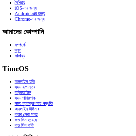
বৈশিষ্ট্য
iOS-এর জন্য
Android-এর জন্য
Chrome-এর জন্য
আমাদের কোম্পানি
সম্পর্কে
ব্লগ
সাহায্য
TimeOS
অনলাইন ঘড়ি
সময় রূপান্তর
কাউন্টডাউন
সময় পরিকল্পক
সময় ব্যবস্থাপনার পদ্ধতি
অনলাইন টাইমার
করার সেরা সময়
কত দিন হয়েছে
কত দিন বাকি