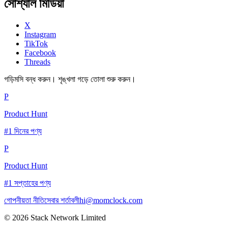
সোশ্যাল মিডিয়া
X
Instagram
TikTok
Facebook
Threads
গড়িমসি বন্ধ করুন। শৃঙ্খলা গড়ে তোলা শুরু করুন।
P
Product Hunt
#1 দিনের পণ্য
P
Product Hunt
#1 সপ্তাহের পণ্য
গোপনীয়তা নীতি
সেবার শর্তাবলী
hi@momclock.com
© 2026 Stack Network Limited