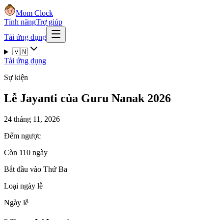
Mom Clock
Tính năng
Trợ giúp
Tải ứng dụng
🇻🇳
Tải ứng dụng
Sự kiện
Lễ Jayanti của Guru Nanak 2026
24 tháng 11, 2026
Đếm ngược
Còn 110 ngày
Bắt đầu vào Thứ Ba
Loại ngày lễ
Ngày lễ