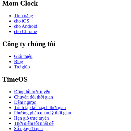
Mom Clock
Tính năng
cho iOS
cho Android
cho Chrome
Công ty chúng tôi
Giới thiệu
Blog
Trợ giúp
TimeOS
Đồng hồ trực tuyến
Chuyển đổi thời gian
Đếm ngược
Trình lập kế hoạch thời gian
Phương pháp quản lý thời gian
Hẹn giờ trực tuyến
Thời điểm tốt nhất để
Số ngày đã qua