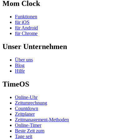
Mom Clock
Funktionen
für iOS
für Android
für Chrome
Unser Unternehmen
Über uns
Blog
Hilfe
TimeOS
Online-Uhr
Zeitumrechnung
Countdown
Zeitplaner
Zeitmanagement-Methoden
Online-Timer
Beste Zeit zum
Tage seit