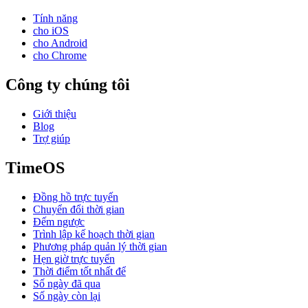
Tính năng
cho iOS
cho Android
cho Chrome
Công ty chúng tôi
Giới thiệu
Blog
Trợ giúp
TimeOS
Đồng hồ trực tuyến
Chuyển đổi thời gian
Đếm ngược
Trình lập kế hoạch thời gian
Phương pháp quản lý thời gian
Hẹn giờ trực tuyến
Thời điểm tốt nhất để
Số ngày đã qua
Số ngày còn lại