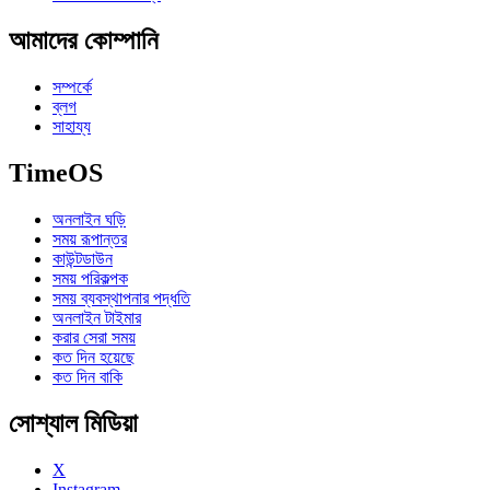
আমাদের কোম্পানি
সম্পর্কে
ব্লগ
সাহায্য
TimeOS
অনলাইন ঘড়ি
সময় রূপান্তর
কাউন্টডাউন
সময় পরিকল্পক
সময় ব্যবস্থাপনার পদ্ধতি
অনলাইন টাইমার
করার সেরা সময়
কত দিন হয়েছে
কত দিন বাকি
সোশ্যাল মিডিয়া
X
Instagram