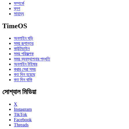
সম্পর্কে
ব্লগ
সাহায্য
TimeOS
অনলাইন ঘড়ি
সময় রূপান্তর
কাউন্টডাউন
সময় পরিকল্পক
সময় ব্যবস্থাপনার পদ্ধতি
অনলাইন টাইমার
করার সেরা সময়
কত দিন হয়েছে
কত দিন বাকি
সোশ্যাল মিডিয়া
X
Instagram
TikTok
Facebook
Threads