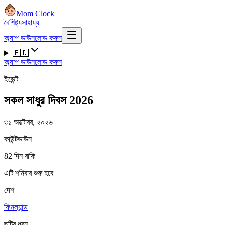
Mom Clock
বৈশিষ্ট্য
সাহায্য
অ্যাপ ডাউনলোড করুন
🇧🇩
অ্যাপ ডাউনলোড করুন
ইভেন্ট
সকল সাধুর দিবস 2026
৩১ অক্টোবর, ২০২৬
কাউন্টডাউন
82 দিন বাকি
এটি শনিবার শুরু হবে
দেশ
ফিনল্যান্ড
ছুটির ধরন