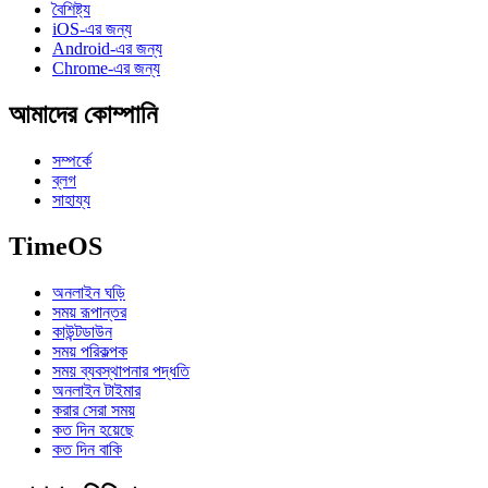
বৈশিষ্ট্য
iOS-এর জন্য
Android-এর জন্য
Chrome-এর জন্য
আমাদের কোম্পানি
সম্পর্কে
ব্লগ
সাহায্য
TimeOS
অনলাইন ঘড়ি
সময় রূপান্তর
কাউন্টডাউন
সময় পরিকল্পক
সময় ব্যবস্থাপনার পদ্ধতি
অনলাইন টাইমার
করার সেরা সময়
কত দিন হয়েছে
কত দিন বাকি