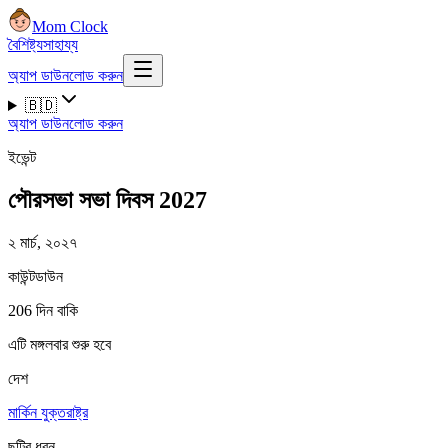
Mom Clock
বৈশিষ্ট্য
সাহায্য
অ্যাপ ডাউনলোড করুন
🇧🇩
অ্যাপ ডাউনলোড করুন
ইভেন্ট
পৌরসভা সভা দিবস 2027
২ মার্চ, ২০২৭
কাউন্টডাউন
206 দিন বাকি
এটি মঙ্গলবার শুরু হবে
দেশ
মার্কিন যুক্তরাষ্ট্র
ছুটির ধরন