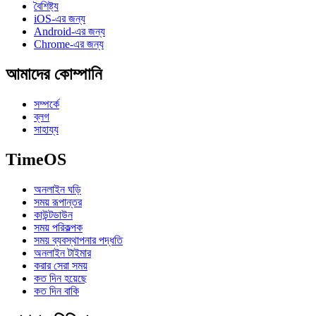
বৈশিষ্ট্য
iOS-এর জন্য
Android-এর জন্য
Chrome-এর জন্য
আমাদের কোম্পানি
সম্পর্কে
ব্লগ
সাহায্য
TimeOS
অনলাইন ঘড়ি
সময় রূপান্তর
কাউন্টডাউন
সময় পরিকল্পক
সময় ব্যবস্থাপনার পদ্ধতি
অনলাইন টাইমার
করার সেরা সময়
কত দিন হয়েছে
কত দিন বাকি