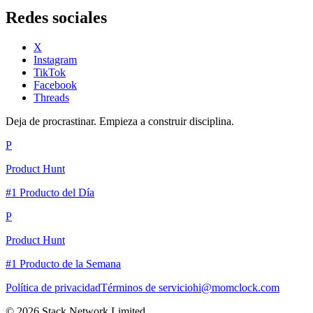
Redes sociales
X
Instagram
TikTok
Facebook
Threads
Deja de procrastinar. Empieza a construir disciplina.
P
Product Hunt
#1 Producto del Día
P
Product Hunt
#1 Producto de la Semana
Política de privacidad
Términos de servicio
hi@momclock.com
© 2026 Stack Network Limited