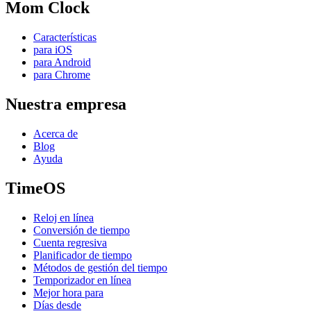
Mom Clock
Características
para iOS
para Android
para Chrome
Nuestra empresa
Acerca de
Blog
Ayuda
TimeOS
Reloj en línea
Conversión de tiempo
Cuenta regresiva
Planificador de tiempo
Métodos de gestión del tiempo
Temporizador en línea
Mejor hora para
Días desde