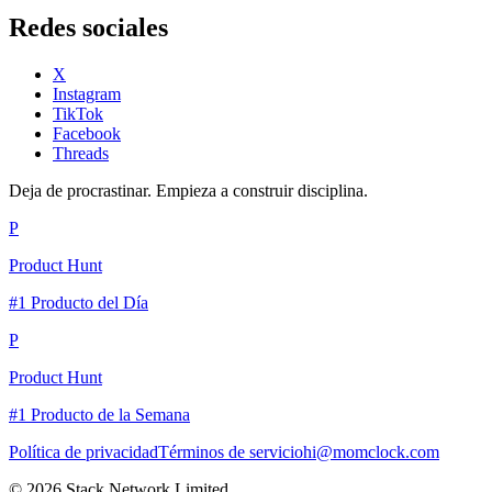
Redes sociales
X
Instagram
TikTok
Facebook
Threads
Deja de procrastinar. Empieza a construir disciplina.
P
Product Hunt
#1 Producto del Día
P
Product Hunt
#1 Producto de la Semana
Política de privacidad
Términos de servicio
hi@momclock.com
© 2026 Stack Network Limited