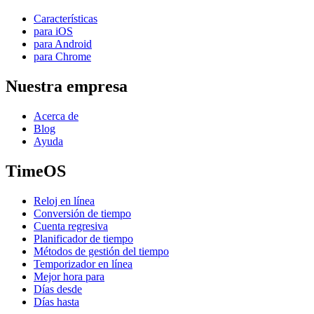
Características
para iOS
para Android
para Chrome
Nuestra empresa
Acerca de
Blog
Ayuda
TimeOS
Reloj en línea
Conversión de tiempo
Cuenta regresiva
Planificador de tiempo
Métodos de gestión del tiempo
Temporizador en línea
Mejor hora para
Días desde
Días hasta