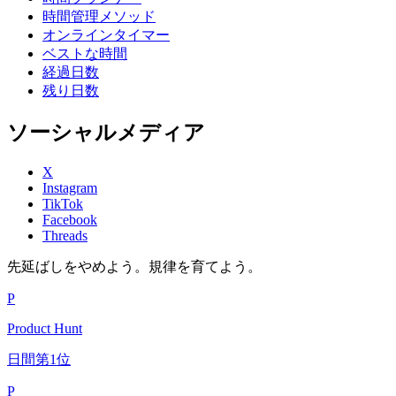
時間管理メソッド
オンラインタイマー
ベストな時間
経過日数
残り日数
ソーシャルメディア
X
Instagram
TikTok
Facebook
Threads
先延ばしをやめよう。規律を育てよう。
P
Product Hunt
日間第1位
P