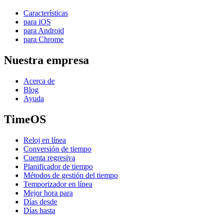
Características
para iOS
para Android
para Chrome
Nuestra empresa
Acerca de
Blog
Ayuda
TimeOS
Reloj en línea
Conversión de tiempo
Cuenta regresiva
Planificador de tiempo
Métodos de gestión del tiempo
Temporizador en línea
Mejor hora para
Días desde
Días hasta