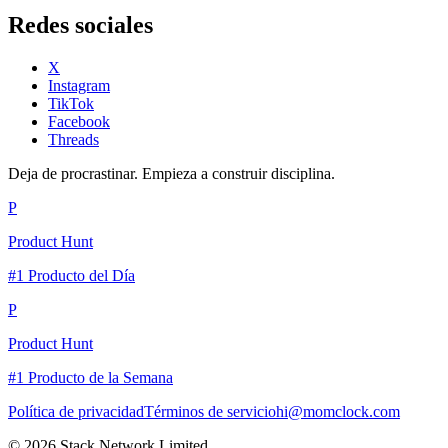
Redes sociales
X
Instagram
TikTok
Facebook
Threads
Deja de procrastinar. Empieza a construir disciplina.
P
Product Hunt
#1 Producto del Día
P
Product Hunt
#1 Producto de la Semana
Política de privacidad
Términos de servicio
hi@momclock.com
© 2026 Stack Network Limited