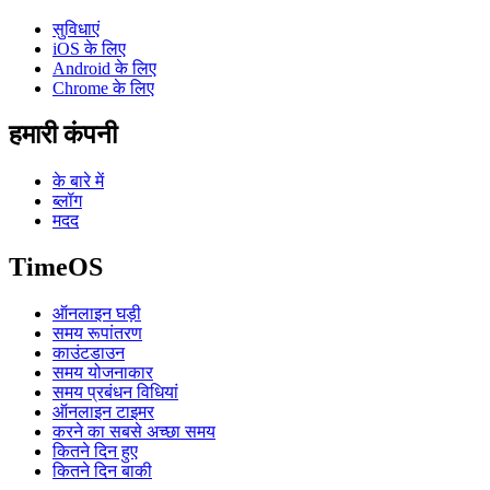
सुविधाएं
iOS के लिए
Android के लिए
Chrome के लिए
हमारी कंपनी
के बारे में
ब्लॉग
मदद
TimeOS
ऑनलाइन घड़ी
समय रूपांतरण
काउंटडाउन
समय योजनाकार
समय प्रबंधन विधियां
ऑनलाइन टाइमर
करने का सबसे अच्छा समय
कितने दिन हुए
कितने दिन बाकी