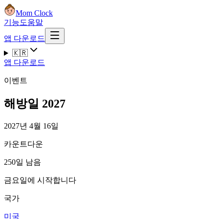
Mom Clock
기능
도움말
앱 다운로드
🇰🇷
앱 다운로드
이벤트
해방일 2027
2027년 4월 16일
카운트다운
250일 남음
금요일에 시작합니다
국가
미국