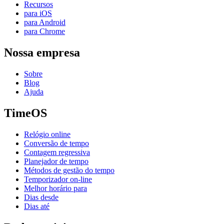
Recursos
para iOS
para Android
para Chrome
Nossa empresa
Sobre
Blog
Ajuda
TimeOS
Relógio online
Conversão de tempo
Contagem regressiva
Planejador de tempo
Métodos de gestão do tempo
Temporizador on-line
Melhor horário para
Dias desde
Dias até