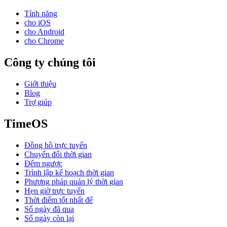
Tính năng
cho iOS
cho Android
cho Chrome
Công ty chúng tôi
Giới thiệu
Blog
Trợ giúp
TimeOS
Đồng hồ trực tuyến
Chuyển đổi thời gian
Đếm ngược
Trình lập kế hoạch thời gian
Phương pháp quản lý thời gian
Hẹn giờ trực tuyến
Thời điểm tốt nhất để
Số ngày đã qua
Số ngày còn lại