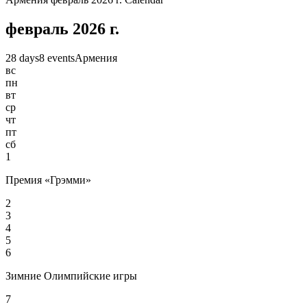
февраль 2026 г.
28 days
8 events
Армения
вс
пн
вт
ср
чт
пт
сб
1
Премия «Грэмми»
2
3
4
5
6
Зимние Олимпийские игры
7