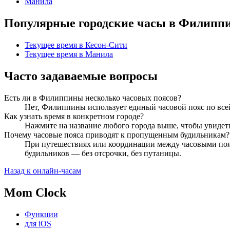
Манила
Популярные городские часы в Филипп
Текущее время в Кесон-Сити
Текущее время в Манила
Часто задаваемые вопросы
Есть ли в Филиппины несколько часовых поясов?
Нет, Филиппины использует единый часовой пояс по всей
Как узнать время в конкретном городе?
Нажмите на название любого города выше, чтобы увидет
Почему часовые пояса приводят к пропущенным будильникам?
При путешествиях или координации между часовыми пояса
будильников — без отсрочки, без путаницы.
Назад к онлайн-часам
Mom Clock
Функции
для iOS