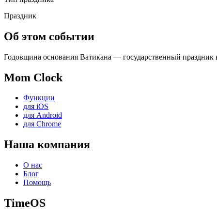
Праздник
Об этом событии
Годовщина основания Ватикана — государственный праздник в В
Mom Clock
Функции
для iOS
для Android
для Chrome
Наша компания
О нас
Блог
Помощь
TimeOS