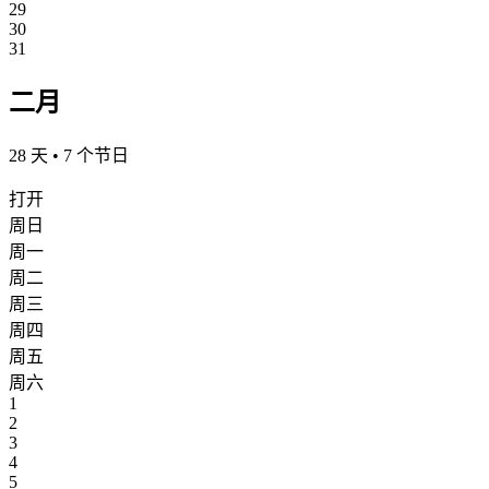
29
30
31
二月
28 天 • 7 个节日
打开
周日
周一
周二
周三
周四
周五
周六
1
2
3
4
5