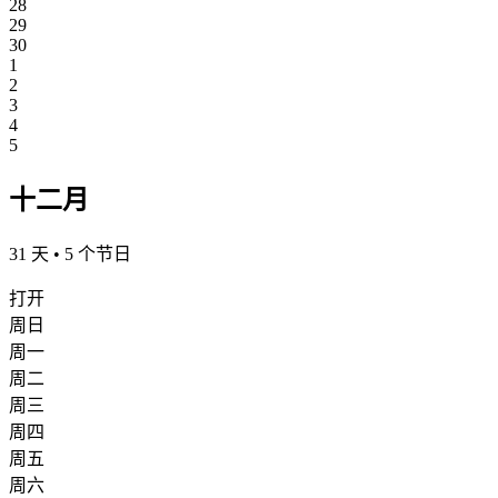
28
29
30
1
2
3
4
5
十二月
31 天 • 5 个节日
打开
周日
周一
周二
周三
周四
周五
周六