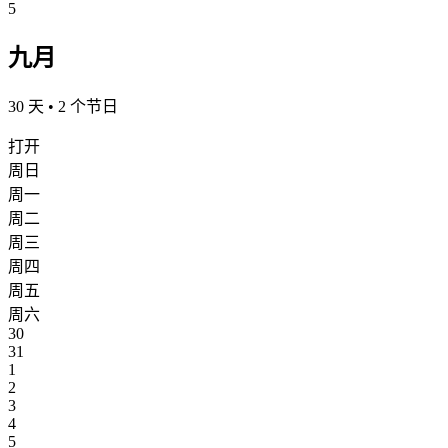
5
九月
30 天 • 2 个节日
打开
周日
周一
周二
周三
周四
周五
周六
30
31
1
2
3
4
5