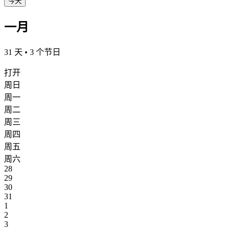
今天
一月
31 天 • 3 个节日
打开
周日
周一
周二
周三
周四
周五
周六
28
29
30
31
1
2
3