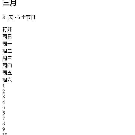
三月
31 天 • 6 个节日
打开
周日
周一
周二
周三
周四
周五
周六
1
2
3
4
5
6
7
8
9
10