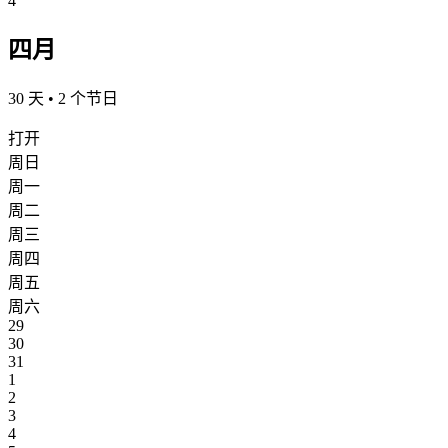
4
四月
30 天 • 2 个节日
打开
周日
周一
周二
周三
周四
周五
周六
29
30
31
1
2
3
4