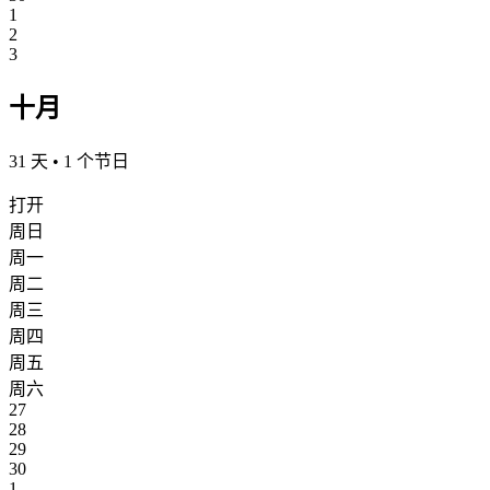
1
2
3
十月
31 天 • 1 个节日
打开
周日
周一
周二
周三
周四
周五
周六
27
28
29
30
1