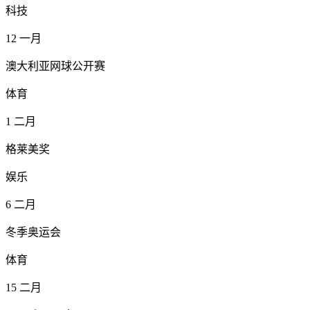
科技
12
一月
澳大利亚网球公开赛
体育
1
二月
格莱美奖
娱乐
6
二月
冬季奥运会
体育
15
二月