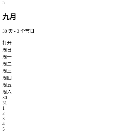
5
九月
30 天 • 3 个节日
打开
周日
周一
周二
周三
周四
周五
周六
30
31
1
2
3
4
5