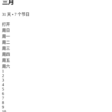
三月
31 天 • 7 个节日
打开
周日
周一
周二
周三
周四
周五
周六
1
2
3
4
5
6
7
8
9
10