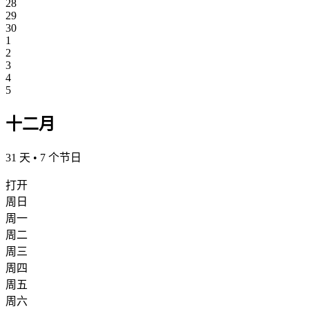
28
29
30
1
2
3
4
5
十二月
31 天 • 7 个节日
打开
周日
周一
周二
周三
周四
周五
周六