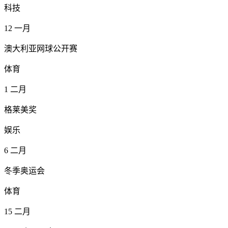
科技
12
一月
澳大利亚网球公开赛
体育
1
二月
格莱美奖
娱乐
6
二月
冬季奥运会
体育
15
二月