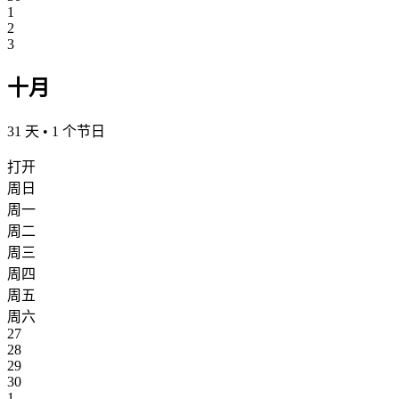
1
2
3
十月
31 天 • 1 个节日
打开
周日
周一
周二
周三
周四
周五
周六
27
28
29
30
1