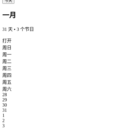
今天
一月
31 天 • 3 个节日
打开
周日
周一
周二
周三
周四
周五
周六
28
29
30
31
1
2
3