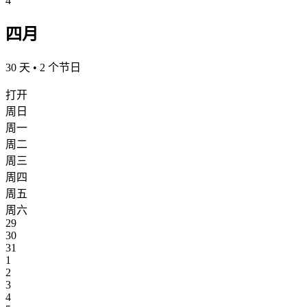
4
四月
30 天 • 2 个节日
打开
周日
周一
周二
周三
周四
周五
周六
29
30
31
1
2
3
4