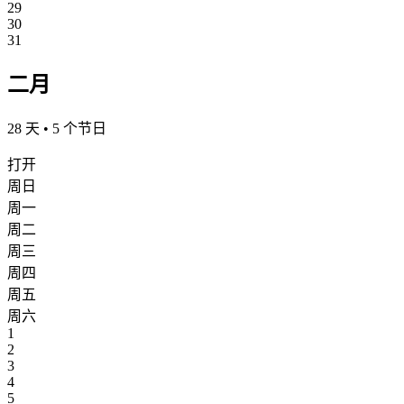
29
30
31
二月
28 天 • 5 个节日
打开
周日
周一
周二
周三
周四
周五
周六
1
2
3
4
5