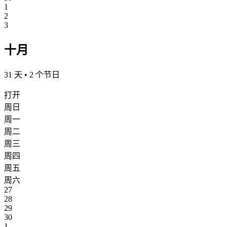
1
2
3
十月
31 天 • 2 个节日
打开
周日
周一
周二
周三
周四
周五
周六
27
28
29
30
1