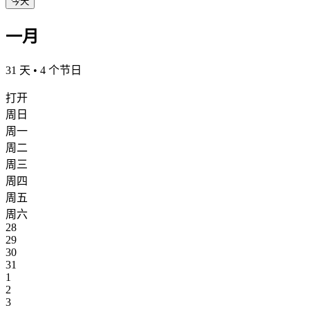
今天
一月
31 天 • 4 个节日
打开
周日
周一
周二
周三
周四
周五
周六
28
29
30
31
1
2
3