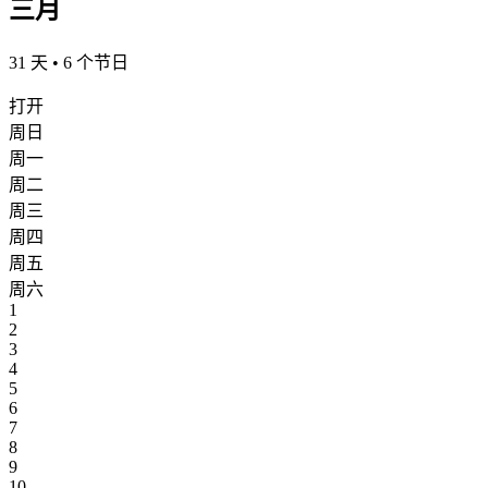
三月
31 天 • 6 个节日
打开
周日
周一
周二
周三
周四
周五
周六
1
2
3
4
5
6
7
8
9
10