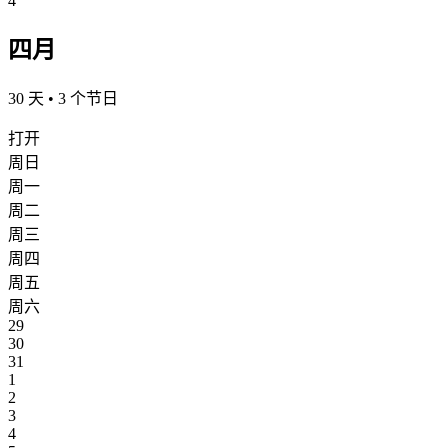
4
四月
30 天 • 3 个节日
打开
周日
周一
周二
周三
周四
周五
周六
29
30
31
1
2
3
4