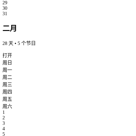
29
30
31
二月
28 天 • 5 个节日
打开
周日
周一
周二
周三
周四
周五
周六
1
2
3
4
5