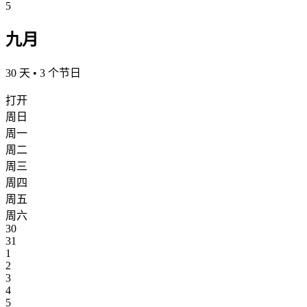
5
九月
30 天 • 3 个节日
打开
周日
周一
周二
周三
周四
周五
周六
30
31
1
2
3
4
5