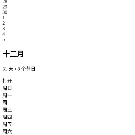
28
29
30
1
2
3
4
5
十二月
31 天 • 8 个节日
打开
周日
周一
周二
周三
周四
周五
周六