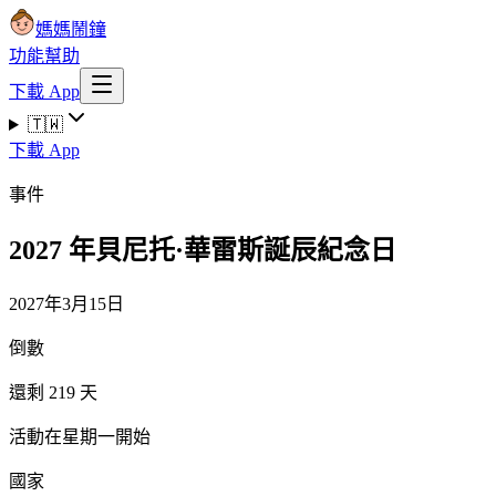
媽媽鬧鐘
功能
幫助
下載 App
🇹🇼
下載 App
事件
2027 年貝尼托·華雷斯誕辰紀念日
2027年3月15日
倒數
還剩 219 天
活動在星期一開始
國家