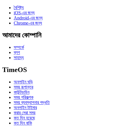
বৈশিষ্ট্য
iOS-এর জন্য
Android-এর জন্য
Chrome-এর জন্য
আমাদের কোম্পানি
সম্পর্কে
ব্লগ
সাহায্য
TimeOS
অনলাইন ঘড়ি
সময় রূপান্তর
কাউন্টডাউন
সময় পরিকল্পক
সময় ব্যবস্থাপনার পদ্ধতি
অনলাইন টাইমার
করার সেরা সময়
কত দিন হয়েছে
কত দিন বাকি