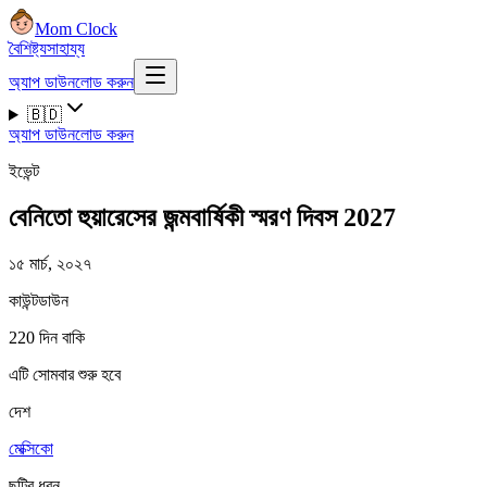
Mom Clock
বৈশিষ্ট্য
সাহায্য
অ্যাপ ডাউনলোড করুন
🇧🇩
অ্যাপ ডাউনলোড করুন
ইভেন্ট
বেনিতো হুয়ারেসের জন্মবার্ষিকী স্মরণ দিবস 2027
১৫ মার্চ, ২০২৭
কাউন্টডাউন
220 দিন বাকি
এটি সোমবার শুরু হবে
দেশ
মেক্সিকো
ছুটির ধরন