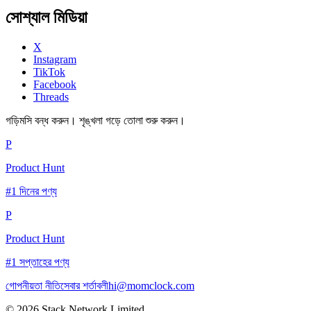
সোশ্যাল মিডিয়া
X
Instagram
TikTok
Facebook
Threads
গড়িমসি বন্ধ করুন। শৃঙ্খলা গড়ে তোলা শুরু করুন।
P
Product Hunt
#1 দিনের পণ্য
P
Product Hunt
#1 সপ্তাহের পণ্য
গোপনীয়তা নীতি
সেবার শর্তাবলী
hi@momclock.com
© 2026 Stack Network Limited