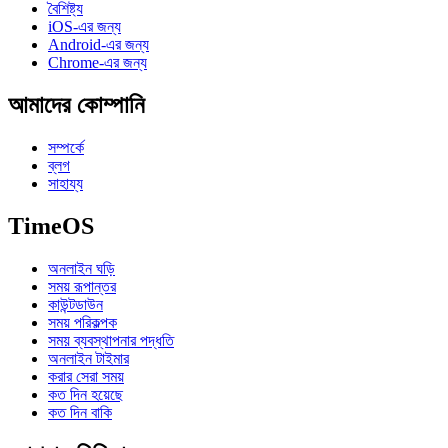
বৈশিষ্ট্য
iOS-এর জন্য
Android-এর জন্য
Chrome-এর জন্য
আমাদের কোম্পানি
সম্পর্কে
ব্লগ
সাহায্য
TimeOS
অনলাইন ঘড়ি
সময় রূপান্তর
কাউন্টডাউন
সময় পরিকল্পক
সময় ব্যবস্থাপনার পদ্ধতি
অনলাইন টাইমার
করার সেরা সময়
কত দিন হয়েছে
কত দিন বাকি